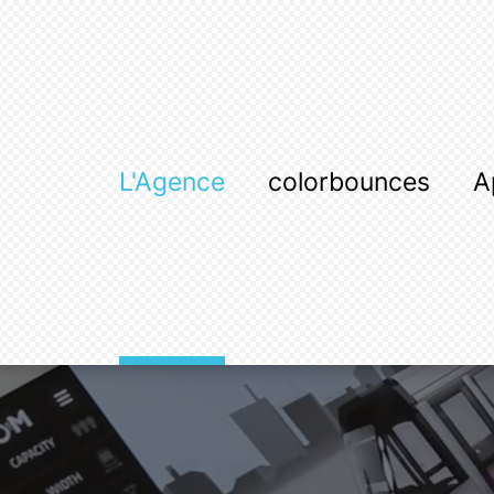
L'Agence
colorbounces
A