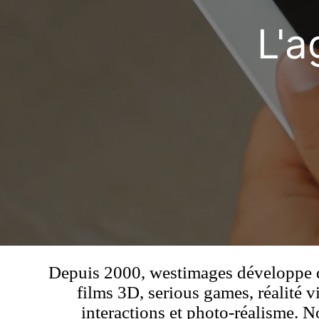
ence
L'a
ounces
Depuis 2000, westimages développe de
films 3D, serious games, réalité v
interactions et photo-réalisme. N